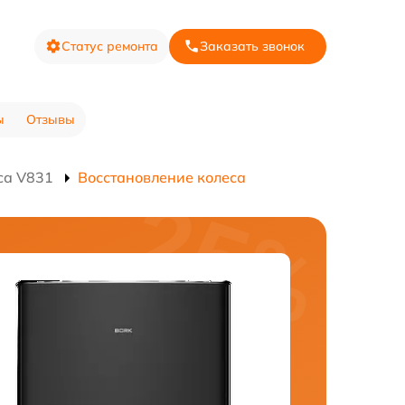
Статус ремонта
Заказать звонок
ы
Отзывы
са V831
Восстановление колеса