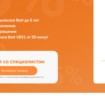
ылесоса Bort до 3 лет
 желанию
бращения
соса
Bort V831 от 35 минут
я со специалистом
Оставить заявку
есь c
политикой конфиденциальности